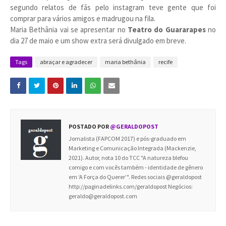
segundo relatos de fãs pelo instagram teve gente que foi
comprar para vários amigos e madrugou na fila.
Maria Bethânia vai se apresentar no
Teatro do Guararapes
no
dia 27 de maio e um show extra será divulgado em breve.
Tags
abraçar e agradecer
maria bethânia
recife
POSTADO POR
@GERALDOPOST
Jornalista (FAPCOM 2017) e pós-graduado em
Marketing e Comunicação Integrada (Mackenzie,
2021). Autor, nota 10 do TCC "A natureza blefou
comigo e com vocês também - identidade de gênero
em ‘A Força do Querer’". Redes sociais @geraldopost
http://paginadelinks.com/geraldopost Negócios:
geraldo@geraldopost.com