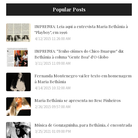
Popular Posts
IMPRENSA: Leia aqui a entrevista Maria Bethânia à
"Playboy", em 1996
4/12/2015 11:26:00 AM
IMPRENSA: "Tenho ciúmes do Chico Buarque" diz
Bethânia à coluna "Gente Boa" d'O Globo
3/11/2015 11:09:00 AM
Fernanda Montenegro vai ler texto em homenagem
á Maria Bethânia
4/14/2015 10:32:00 AM
Maria Bethânia se apresenta no Sesc Pinheiros
2/26/2015 09:57:00 AM
Música de Gonzaguinha, para Bethânia, é encontrada
3/25/2021 01:09:00 PM