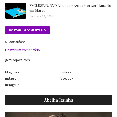
EXCLUSIVO: DVD Abraçar e Agradecer será lançado
em Março
January 09, 2016
POSTAR UM COMENTÁRIO
0 Comentários
Postar um comentário
geraldopost.com
bloglovin
pinterest
instagram
facebook
Instagram
Abelha Rainha