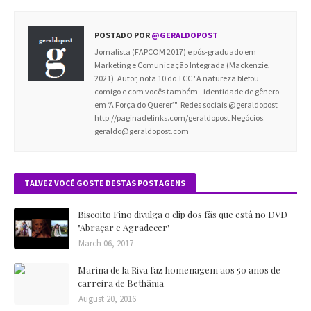
POSTADO POR
@GERALDOPOST
Jornalista (FAPCOM 2017) e pós-graduado em
Marketing e Comunicação Integrada (Mackenzie,
2021). Autor, nota 10 do TCC "A natureza blefou
comigo e com vocês também - identidade de gênero
em ‘A Força do Querer’". Redes sociais @geraldopost
http://paginadelinks.com/geraldopost Negócios:
geraldo@geraldopost.com
TALVEZ VOCÊ GOSTE DESTAS POSTAGENS
Biscoito Fino divulga o clip dos fãs que está no DVD
"Abraçar e Agradecer"
March 06, 2017
Marina de la Riva faz homenagem aos 50 anos de
carreira de Bethânia
August 20, 2016