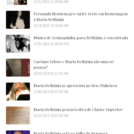
3/11/2015 11:09:00 AM
Fernanda Montenegro vai ler texto em homenagem
á Maria Bethânia
4/14/2015 10:32:00 AM
Música de Gonzaguinha, para Bethânia, é encontrada
3/25/2021 01:09:00 PM
Caetano Veloso e Maria Bethânia são uma só
pessoa?
8/03/2019 01:11:00 AM
Maria Bethânia se apresenta no Sesc Pinheiros
2/26/2015 09:57:00 AM
Maria Bethânia gravará obra de Clarice Lispector
4/02/2015 10:07:00 AM
Maria Bethânia está na trilha de Renascer