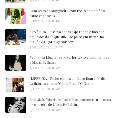
4/12/2015 11:26:00 AM
Camisetas da Mangueira com rosto de Bethânia
estão esgotadas
2/10/2016 11:37:00 PM
#Polêmica: "Passava horas esperando e não era
atendido" diz fã que subiu ao palco em Recife, na
turnê 'Abraçar e Agradecer'
10/03/2015 08:01:00 PM
Fernanda Montenegro vai ler texto em homenagem
á Maria Bethânia
4/14/2015 10:32:00 AM
IMPRENSA: "Tenho ciúmes do Chico Buarque" diz
Bethânia à coluna "Gente Boa" d'O Globo
3/11/2015 11:09:00 AM
Exposição "Maria de Todos Nós" comemora 50 anos
de carreira de Maria Bethânia
7/01/2015 10:29:00 AM