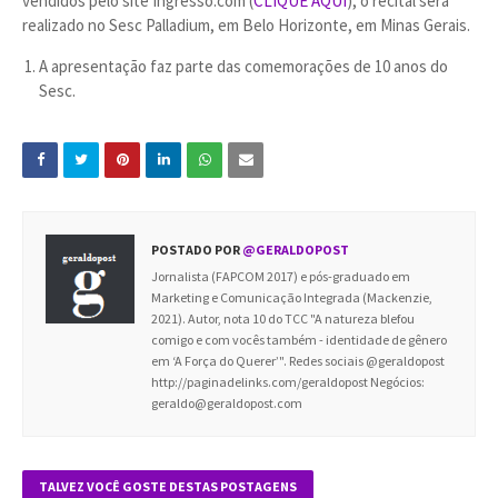
vendidos pelo site Ingresso.com (
CLIQUE AQUI
), o recital será
realizado no Sesc Palladium, em Belo Horizonte, em Minas Gerais.
A apresentação faz parte das comemorações de 10 anos do
Sesc.
POSTADO POR
@GERALDOPOST
Jornalista (FAPCOM 2017) e pós-graduado em
Marketing e Comunicação Integrada (Mackenzie,
2021). Autor, nota 10 do TCC "A natureza blefou
comigo e com vocês também - identidade de gênero
em ‘A Força do Querer’". Redes sociais @geraldopost
http://paginadelinks.com/geraldopost Negócios:
geraldo@geraldopost.com
TALVEZ VOCÊ GOSTE DESTAS POSTAGENS