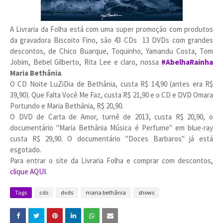
A Livraria da Folha está com uma super promoção com produtos
da gravadora Biscoito Fino, são 43 CDs 13 DVDs com grandes
descontos, de Chico Buarque, Toquinho, Yamandu Costa, Tom
Jobim, Bebel Gilberto, Rita Lee e claro, nossa
#AbelhaRainha
Maria Bethânia
.
O CD Noite LuZiDia de Bethânia, custa R$ 14,90 (antes era R$
39,90). Que Falta Você Me Faz, custa R$ 21,90 e o CD e DVD Omara
Portundo e Maria Bethânia, R$ 20,90.
O DVD de Carta de Amor, turnê de 2013, custa R$ 20,90, o
documentário "Maria Bethânia Música é Perfume" em blue-ray
custa R$ 29,90. O documentário "Doces Barbaros" já está
esgotado.
Para entrar o site da Livraria Folha e comprar com descontos,
clique AQUI
.
Tags
cds
dvds
maria bethânia
shows