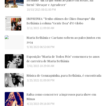
atendido" diz fã que subiu ao palco em Recife, na
turnê 'Abraçar e Agradecer'
10/03/2015 08:01:00 PM
IMPRENSA: "Tenho ciúmes do Chico Buarque" diz
Bethânia à coluna "Gente Boa" d'O Globo
3/11/2015 11:09:00 AM
Maria Bethânia e Caetano sobem ao palco juntos em
2024
9/30/2023 06:53:00 PM
Exposição "Maria de Todos Nós" comemora 50 anos
de carreira de Maria Bethânia
7/01/2015 10:29:00 AM
Música de Gonzaguinha, para Bethânia, é encontrada
3/25/2021 01:09:00 PM
Saiba como concorrer a ingressos para show em
Minas
4/23/2015 09:16:00 PM